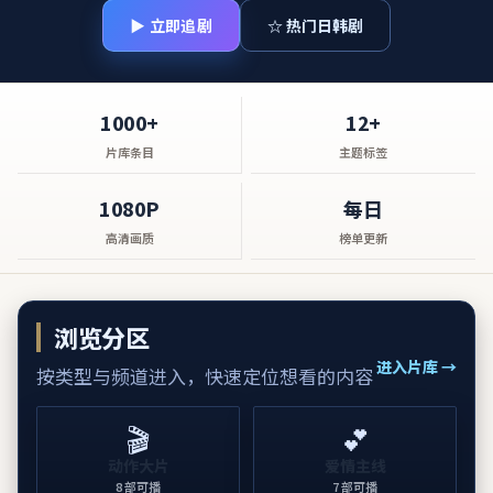
▶ 立即追剧
☆ 热门日韩剧
1000+
12+
片库条目
主题标签
1080P
每日
高清画质
榜单更新
浏览分区
进入片库 →
按类型与频道进入，快速定位想看的内容
🎬
💕
动作大片
爱情主线
8
部可播
7
部可播