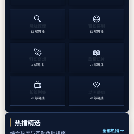
🔍
😄
悬疑惊悚
轻松喜剧
13
部可播
13
部可播
🚀
📖
科幻奇想
剧情长片
4
部可播
22
部可播
📺
🎌
长篇剧集
动画番组
28
部可播
20
部可播
热播精选
全部热播 →
综合热度与互动数据排序