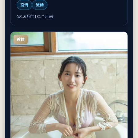
高清
流畅
1.6万
131个月前
首推